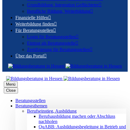
Grundbildung, Integration Geflüchteter

Berufliche Bildung, Weiterbildung

Finanzielle Hilfen

Weiterbildung finden

Für Beratungsstellen

Login für Beratungsstellen

Eintrag als Beratungsstelle

Zertifizierung für Beratungsstellen

Über das Portal

Menü
Close
Beratungsstellen
Beratungsthemen
Berufseinstieg, Ausbildung
Berufsausbildung machen oder Abschluss
nachholen
QuABB: Ausbildungsbegleitung in Betrieb und