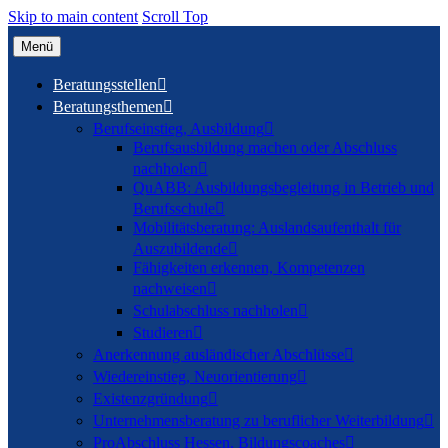
Skip to main content
Scroll Top
Menü
Beratungsstellen

Beratungsthemen

Berufseinstieg, Ausbildung

Berufsausbildung machen oder Abschluss
nachholen

QuABB: Ausbildungsbegleitung in Betrieb und
Berufsschule

Mobilitätsberatung: Auslandsaufenthalt für
Auszubildende

Fähigkeiten erkennen, Kompetenzen
nachweisen

Schulabschluss nachholen

Studieren

Anerkennung ausländischer Abschlüsse

Wiedereinstieg, Neuorientierung

Existenzgründung

Unternehmensberatung zu beruflicher Weiterbildung

ProAbschluss Hessen, Bildungscoaches
