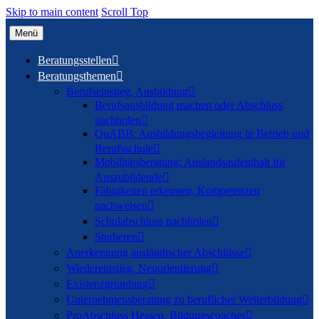
Skip to main content
Scroll Top
Menü
Beratungsstellen

Beratungsthemen

Berufseinstieg, Ausbildung

Berufsausbildung machen oder Abschluss
nachholen

QuABB: Ausbildungsbegleitung in Betrieb und
Berufsschule

Mobilitätsberatung: Auslandsaufenthalt für
Auszubildende

Fähigkeiten erkennen, Kompetenzen
nachweisen

Schulabschluss nachholen

Studieren

Anerkennung ausländischer Abschlüsse

Wiedereinstieg, Neuorientierung

Existenzgründung

Unternehmensberatung zu beruflicher Weiterbildung

ProAbschluss Hessen, Bildungscoaches
