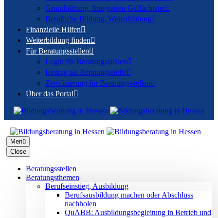
Grundbildung, Integration Geflüchteter

Berufliche Bildung, Weiterbildung

Finanzielle Hilfen

Weiterbildung finden

Für Beratungsstellen

Login für Beratungsstellen

Eintrag als Beratungsstelle

Zertifizierung für Beratungsstellen

Über das Portal

Menü
Close
Beratungsstellen
Beratungsthemen
Berufseinstieg, Ausbildung
Berufsausbildung machen oder Abschluss
nachholen
QuABB: Ausbildungsbegleitung in Betrieb und