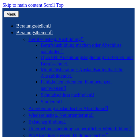
Skip to main content
Scroll Top
Menü
Beratungsstellen

Beratungsthemen

Berufseinstieg, Ausbildung

Berufsausbildung machen oder Abschluss
nachholen

QuABB: Ausbildungsbegleitung in Betrieb und
Berufsschule

Mobilitätsberatung: Auslandsaufenthalt für
Auszubildende

Fähigkeiten erkennen, Kompetenzen
nachweisen

Schulabschluss nachholen

Studieren

Anerkennung ausländischer Abschlüsse

Wiedereinstieg, Neuorientierung

Existenzgründung

Unternehmensberatung zu beruflicher Weiterbildung

ProAbschluss Hessen, Bildungscoaches
