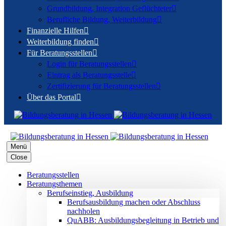
Grundbildung, Integration Geflüchteter

Berufliche Bildung, Weiterbildung

Finanzielle Hilfen

Weiterbildung finden

Für Beratungsstellen

Login für Beratungsstellen

Eintrag als Beratungsstelle

Zertifizierung für Beratungsstellen

Über das Portal

Menü
Close
Beratungsstellen
Beratungsthemen
Berufseinstieg, Ausbildung
Berufsausbildung machen oder Abschluss
nachholen
QuABB: Ausbildungsbegleitung in Betrieb und