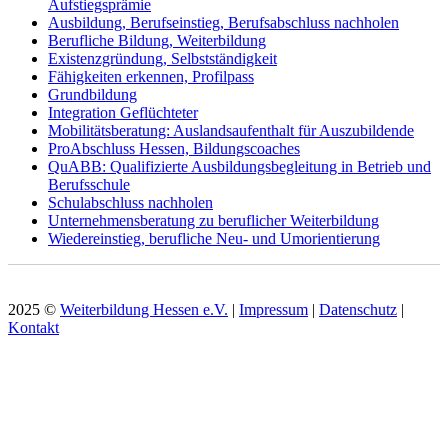
Aufstiegsprämie
Ausbildung, Berufseinstieg, Berufsabschluss nachholen
Berufliche Bildung, Weiterbildung
Existenzgründung, Selbstständigkeit
Fähigkeiten erkennen, Profilpass
Grundbildung
Integration Geflüchteter
Mobilitätsberatung: Auslandsaufenthalt für Auszubildende
ProAbschluss Hessen, Bildungscoaches
QuABB: Qualifizierte Ausbildungsbegleitung in Betrieb und
Berufsschule
Schulabschluss nachholen
Unternehmensberatung zu beruflicher Weiterbildung
Wiedereinstieg, berufliche Neu- und Umorientierung
2025 ©
Weiterbildung Hessen e.V.
|
Impressum
|
Datenschutz
|
Kontakt