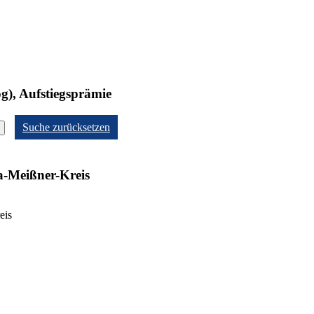
g), Aufstiegsprämie
Suche zurücksetzen
a-Meißner-Kreis
eis