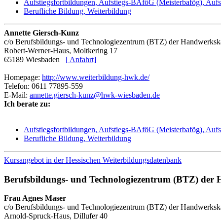
Aufstiegsfortbildungen, Aufstiegs-BAföG (Meisterbafög), Aufs
Berufliche Bildung, Weiterbildung
Annette Giersch-Kunz
c/o Berufsbildungs- und Technologiezentrum (BTZ) der Handwerk
Robert-Werner-Haus, Moltkering 17
65189 Wiesbaden
[
Anfahrt]
Homepage:
http://www.weiterbildung-hwk.de/
Telefon: 0611 77895-559
E-Mail:
annette.giersch-kunz@hwk-wiesbaden.de
Ich berate zu:
Aufstiegsfortbildungen, Aufstiegs-BAföG (Meisterbafög), Aufs
Berufliche Bildung, Weiterbildung
Kursangebot in der Hessischen Weiterbildungsdatenbank
Berufsbildungs- und Technologiezentrum (BTZ) der
Frau Agnes Maser
c/o Berufsbildungs- und Technologiezentrum (BTZ) der Handwerks
Arnold-Spruck-Haus, Dillufer 40