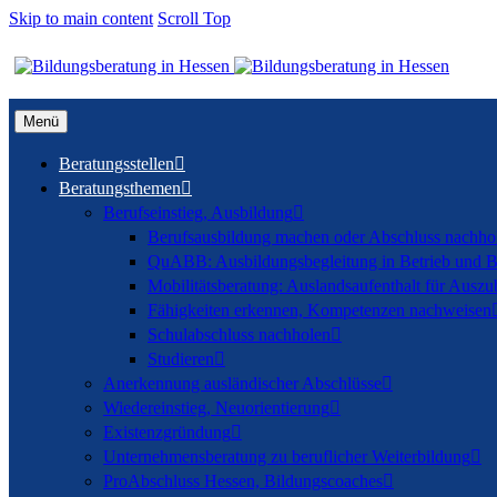
Skip to main content
Scroll Top
Menü
Beratungsstellen

Beratungsthemen

Berufseinstieg, Ausbildung

Berufsausbildung machen oder Abschluss nachho
QuABB: Ausbildungsbegleitung in Betrieb und B
Mobilitätsberatung: Auslandsaufenthalt für Auszu
Fähigkeiten erkennen, Kompetenzen nachweisen
Schulabschluss nachholen

Studieren

Anerkennung ausländischer Abschlüsse

Wiedereinstieg, Neuorientierung

Existenzgründung

Unternehmensberatung zu beruflicher Weiterbildung

ProAbschluss Hessen, Bildungscoaches
