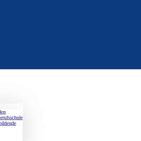
len
erufsschule
bildende