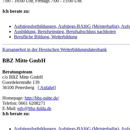
7:00 - 16:00 Uhr, Freitags 7:00 - 15:00 Uhr.
Ich berate zu:
Aufstiegsfortbildungen, Aufstiegs-BAföG (Meisterbafög), Aufs
Ausbildung, Berufseinstieg, Berufsabschluss nachholen
Berufliche Bildung, Weiterbildung
Kursangebot in der Hessischen Weiterbildungsdatenbank
BBZ Mitte GmbH
Beratungsteam
c/o BBZ Mitte GmbH
Goerdelerstraße 139
36100 Petersberg
[
Anfahrt]
Homepage:
http://bbz-mitte.de/
Telefon: 0661 6208271
E-Mail:
edv@bbz-fulda.de
Ich berate zu:
Aufstiegsfortbildungen, Aufstiegs-BAföG (Meisterbafög), Aufs