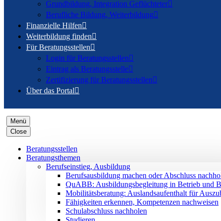
Grundbildung, Integration Geflüchteter

Berufliche Bildung, Weiterbildung

Finanzielle Hilfen

Weiterbildung finden

Für Beratungsstellen

Login für Beratungsstellen

Eintrag als Beratungsstelle

Zertifizierung für Beratungsstellen

Über das Portal

Menü
Close
Beratungsstellen
Beratungsthemen
Berufseinstieg, Ausbildung
Berufsausbildung machen oder Abschluss nachho
QuABB: Ausbildungsbegleitung in Betrieb und B
Mobilitätsberatung: Auslandsaufenthalt für Auszu
Fähigkeiten erkennen, Kompetenzen nachweisen
Schulabschluss nachholen
Studieren